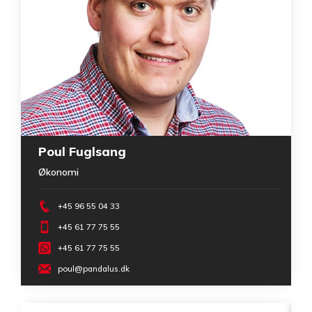
Poul Fuglsang
Økonomi
+45 96 55 04 33
+45 61 77 75 55
+45 61 77 75 55
poul@pandalus.dk